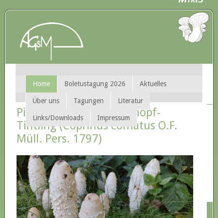
Home
Boletustagung 2026
Aktuelles
Über uns
Tagungen
Literatur
Pilz des Jahres 2024: Schopf-
Links/Downloads
Impressum
Tintling (Coprinus comatus O.F.
Müll. Pers. 1797)